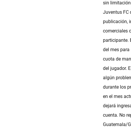
sin limitaci
Juventus FC d
publicación, 
comerciales o
participante.
del mes para 
cuota de mant
del jugador. 
algún problema
durante los p
en el mes act
dejará ingres
cuenta. No r
Guatemala/Glo