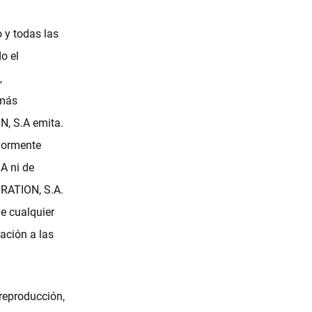
 y todas las
o el
,
emás
, S.A emita.
riormente
A ni de
RATION, S.A.
de cualquier
lación a las
 reproducción,