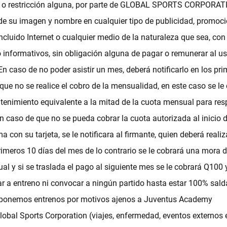
ón o restricción alguna, por parte de GLOBAL SPORTS CORPORATI
e su imagen y nombre en cualquier tipo de publicidad, promoci
incluido Internet o cualquier medio de la naturaleza que sea, con
 informativos, sin obligación alguna de pagar o remunerar al us
 En caso de no poder asistir un mes, deberá notificarlo en los pr
que no se realice el cobro de la mensualidad, en este caso se le
enimiento equivalente a la mitad de la cuota mensual para resp
En caso de que no se pueda cobrar la cuota autorizada al inicio 
 con su tarjeta, se le notificara al firmante, quien deberá realiz
rimeros 10 días del mes de lo contrario se le cobrará una mora d
ual y si se traslada el pago al siguiente mes se le cobrará Q100 y
ar a entreno ni convocar a ningún partido hasta estar 100% sald
eponemos entrenos por motivos ajenos a Juventus Academy
bal Sports Corporation (viajes, enfermedad, eventos externos 