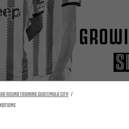
AR ROUND TRAINING GUATEMALA CITY
NDITIONS