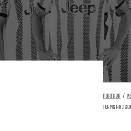
PORTADA
YE
TERMS AND CO