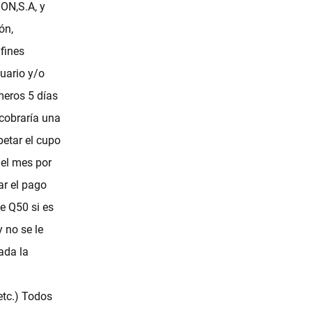
ON,S.A, y
ón,
 fines
uario y/o
imeros 5 días
 cobraría una
etar el cupo
del mes por
ar el pago
e Q50 si es
 no se le
ada la
etc.) Todos