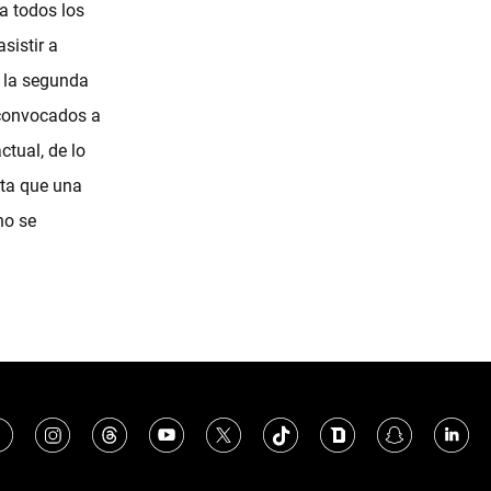
a todos los
sistir a
, la segunda
r convocados a
ctual, de lo
pta que una
no se