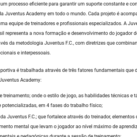
m processo eficiente para garantir um suporte constante e con
 da Juventus Academy em todo o mundo. Cada projeto é acomp
ma equipe de treinadores e profissionais especializados. A Juv
il representa a nova formação e desenvolvimento do jogador d
avés da metodologia Juventus F.C., com diretrizes que combin
cionais e interpessoais.
sportiva é trabalhada através de três fatores fundamentais que
Juventus Academy:
 treinamento; onde o estilo de jogo, as habilidades técnicas e t
 potencializadas, em 4 fases do trabalho físico;
da Juventus F.C.; que fortalece através do treinador, elementos 
mento mental que levam o jogador ao nível máximo de aprend
mentais e pedagógicas durante a sessão de treinamento;