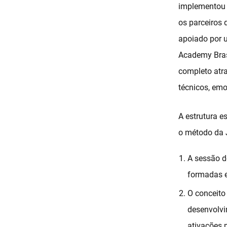
implementou u
os parceiros
apoiado por u
Academy Bras
completo atr
técnicos, emo
A estrutura e
o método da 
A sessão de
formadas e
O conceito 
desenvolvi
ativações 