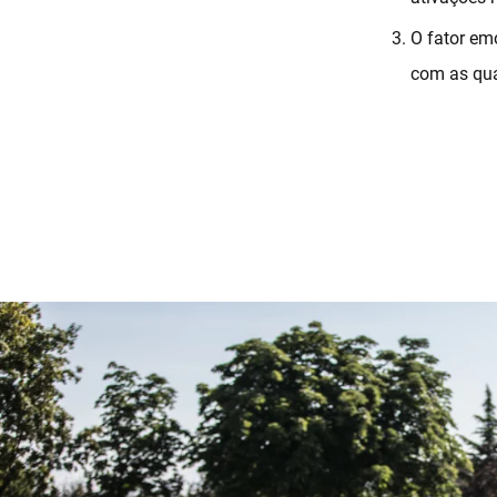
O fator emo
com as qua