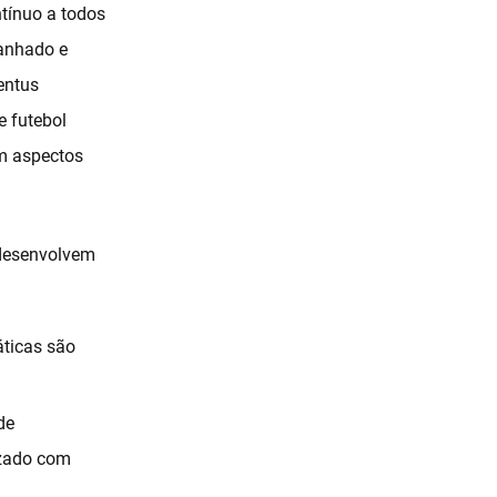
tínuo a todos
anhado e
entus
e futebol
am aspectos
 desenvolvem
áticas são
de
izado com