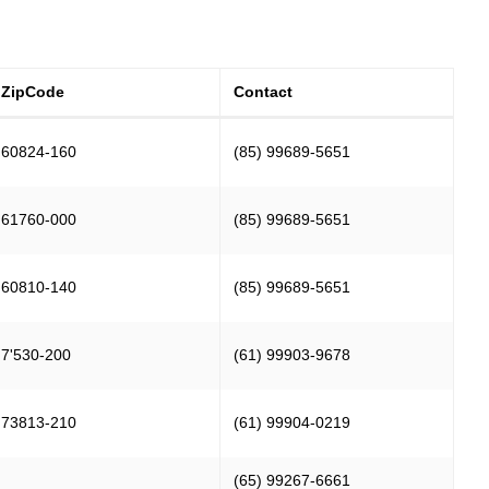
ZipCode
Contact
60824-160
(85) 99689-5651
61760-000
(85) 99689-5651
60810-140
(85) 99689-5651
7'530-200
(61) 99903-9678
73813-210
(61) 99904-0219
(65) 99267-6661