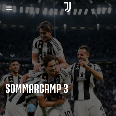
HOME
JOIN US
PRIVACY POLICY
SOMMARCAMP 3
JUVENTUS.COM
SHOP