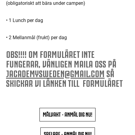
(obligatoriskt att bära under campen)
• 1 Lunch per dag
• 2 Mellanmål (frukt) per dag
OBS!!!! OM FORMULÄRET INTE
FUNGERAR, VÄNLIGEN MAILA OSS PÅ
JACADEMYSWEDEN@GMAIL.COM
SÅ
SKICKAR VI LÄNKEN TILL
FORMULÄRET
MÅLVAKT - ANMÄL DIG NU!
SPELARE - ANMÄL DIG NU!