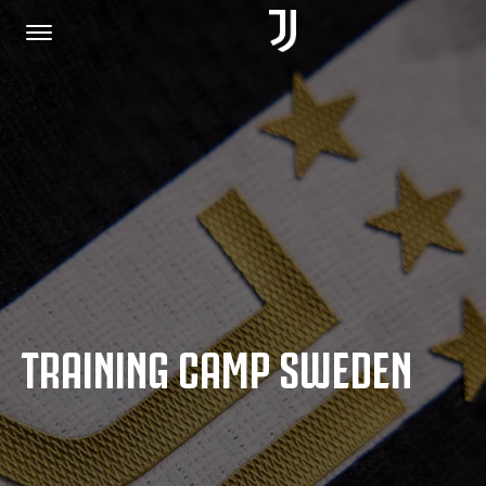
HOME
JOIN US
PRIVACY POLICY
TRAINING CAMP SWEDEN
JUVENTUS.COM
SHOP