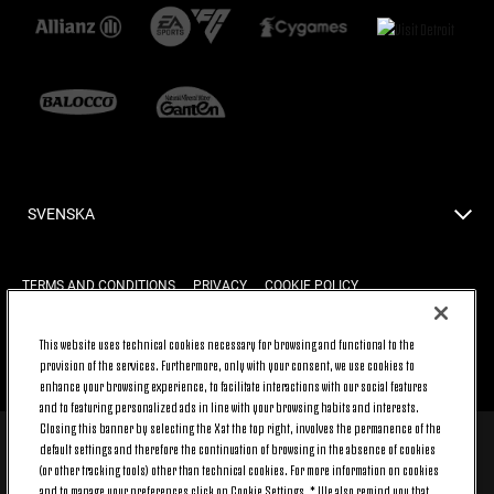
SVENSKA
TERMS AND CONDITIONS
PRIVACY
COOKIE POLICY
This website uses technical cookies necessary for browsing and functional to the
provision of the services. Furthermore, only with your consent, we use cookies to
BACK TO TOP
enhance your browsing experience, to facilitate interactions with our social features
and to featuring personalized ads in line with your browsing habits and interests.
Closing this banner by selecting the X at the top right, involves the permanence of the
default settings and therefore the continuation of browsing in the absence of cookies
© 2026 Juventus Football Club S.p.A.
(or other tracking tools) other than technical cookies. For more information on cookies
Juventus Football Club S.p.A. Via Druento, 175 10151 Torino - Italia;
and to manage your preferences click on Cookie Settings. * We also remind you that