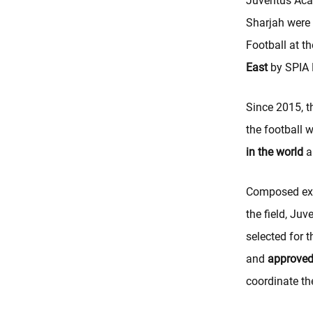
Juventus Aca
Sharjah were
Football at 
East
by SPIA 
Since 2015, t
the football 
in the world
a
Composed excl
the field, Ju
selected for t
and
approved
coordinate the