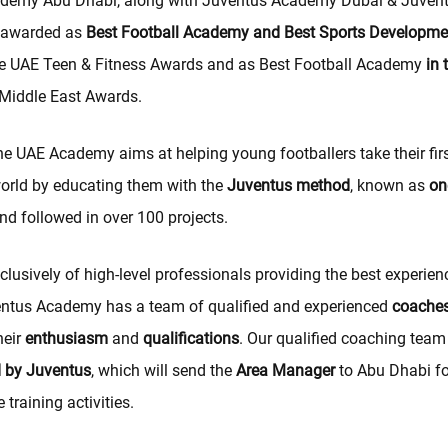
demy Abu Dhabi, along with Juventus Academy Dubai & Juve
 awarded as
Best Football Academy and Best Sports Developmen
the UAE Teen & Fitness Awards and as Best Football Academy
in 
Middle East Awards.
he UAE Academy aims at helping young footballers take their firs
world by educating them with the
Juventus method
, known as
on
nd followed in over 100 projects.
usively of high-level professionals providing the best experien
ventus Academy has a team of qualified and experienced
coache
heir
enthusiasm
and
qualifications
. Our qualified coaching team 
 by Juventus
, which will send the
Area Manager
to Abu Dhabi fo
 training activities.