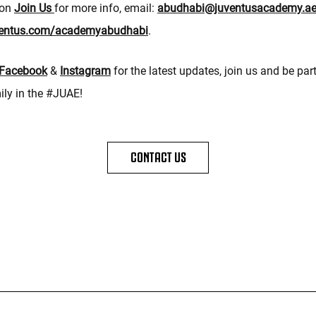
ion
Join Us
for more info, email:
abudhabi@juventusacademy.a
entus.com/academyabudhabi
.
Facebook
&
Instagram
for the latest updates, join us and be part
ly in the #JUAE!
CONTACT US