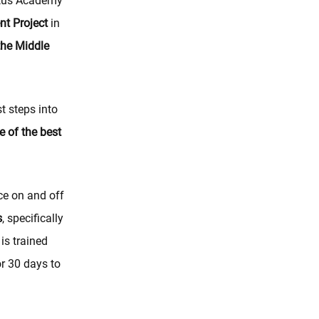
ntus Academy
t Project
in
the Middle
t steps into
e of the best
ce on and off
s
, specifically
is trained
r 30 days to