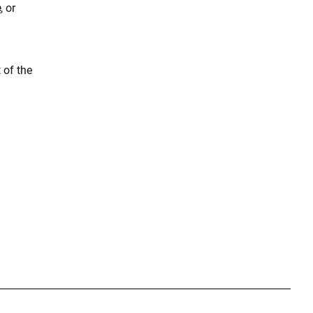
e
, or
 of the