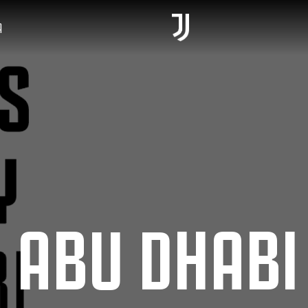
A
 ABU DHABI