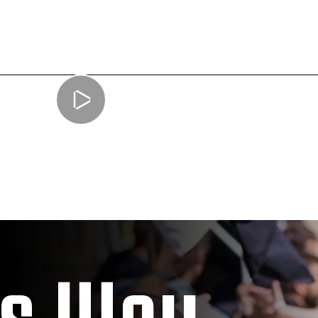
us Way