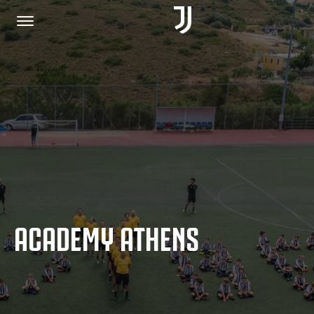
HOME
JOIN US
PRIVACY POLICY
ACADEMY ATHENS
JUVENTUS.COM
SHOP