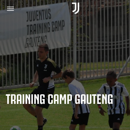
HOME
JOIN US
PRIVACY POLICY
TRAINING CAMP GAUTENG
JUVENTUS.COM
SHOP