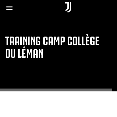
TRAINING CAMP COLLÈGE
PÁGINA INICIAL
DU LÉMAN
JUNTE-SE A NÓS
POLÍTICA DE PRIVACIDADE
JUVENTUS.COM
LOJA